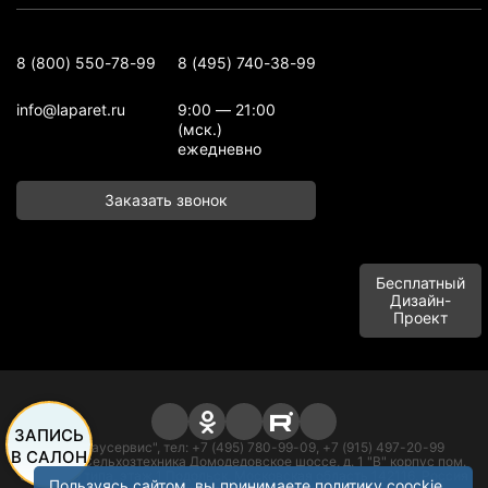
8 (800) 550-78-99
8 (495) 740-38-99
info@laparet.ru
9:00 — 21:00
(мск.)
ежедневно
Заказать звонок
Бесплатный
Дизайн-
Проект
ЗАПИСЬ
ООО "Баусервис", тел: +7 (495) 780-99-09, +7 (915) 497-20-99
В САЛОН
Адрес: п. Сельхозтехника Домодедовское шоссе, д. 1 "В" корпус пом.
офисного типа, этаж 1 Подольск, Московская область 142116, Россия
Пользуясь сайтом, вы принимаете политику
coockie