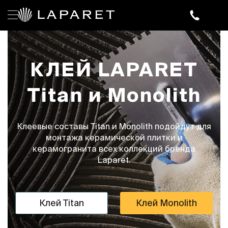
КЛЕЙ LAPARET
Titan и Monolith
Клеевые составы Titan и Monolith подойдут для
монтажа керамической плитки и
керамогранита всех коллекций бренда
Laparet.
Клей Titan
Клей Monolith