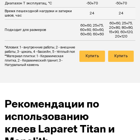
Диапазон Т эксплуатац, °С
-50+70
-50+70
Время пешеходной нагрузки и затирки
24
24
швов, час
60×60, 25×75,
60×60, 25×75,
20×80, 80×80,
Подходит для размеров
60×60, 60×60,
15×90, 60×120,
60×60, 60×60
20×120
*Условия: 1 - внутренние работы, 2 - внешние
работы, 3 - цоколь, 4 - бассейн, 5 - тёплый пол
Купить
Купить
**Материал плитки: 1 - Керамическая
плитка, 2 - Керамический гранит, 3 -
Натуральный камень
Рекомендации по
использованию
клеев Laparet Titan и