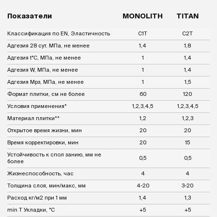
Показатели
MONOLITH
TITAN
Классификация по EN, Эластичность
С1Т
С2Т
Адгезия 28 сут. МПа, не менее
1,4
1,8
Адгезия t°C, МПа, не менее
1
1,4
Адгезия W, МПа, не менее
1
1,4
Адгезия Мрз, МПа, не менее
1
1,5
Формат плитки, см не более
60
120
Условия применения*
1,2,3,4,5
1,2,3,4,5
Материал плитки**
1,2
1,2,3
Открытое время жизни, мин
20
20
Время корректировки, мин
20
15
Устойчивость к спол занию, мм не
0,5
0,5
более
Жизнеспособность, час
4
4
Толщина слоя, мин/макс, мм
4-20
3-20
Расход кг/м2 при 1 мм
1,4
1,3
min Т Укладки, °С
+5
+5