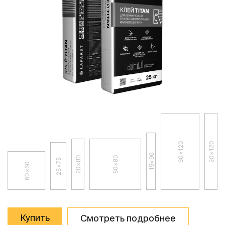
60×120
20×120
15×90
20×80
80×80
25×75
60×60
Купить
Смотреть подробнее