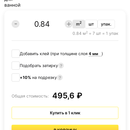
2
m
шт
упак.
2
0.84 м
= 7 шт = 1 упак
Добавить клей (при толщине слоя
)
Подобрать затирку
+10%
на подрезку
495,6 ₽
Общая стоимость:
Купить в 1 клик