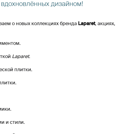
 вдохновлённых дизайном!
аем о новых коллекциях бренда
Laparet
, акциях,
иментом.
иткой
Laparet
.
еской плитки.
плитки.
мики.
ии и стили.