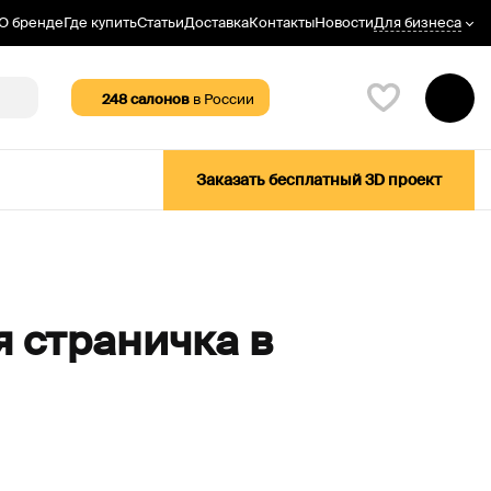
Для бизнеса
О бренде
Где купить
Статьи
Доставка
Контакты
Новости
248
салонов
в России
Заказать бесплатный 3D проект
я страничка в