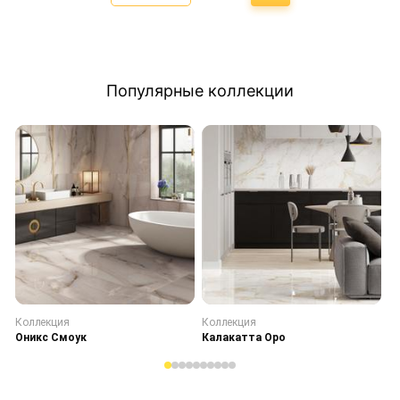
Популярные коллекции
Коллекция
Коллекция
К
Оникс Смоук
Калакатта Оро
С