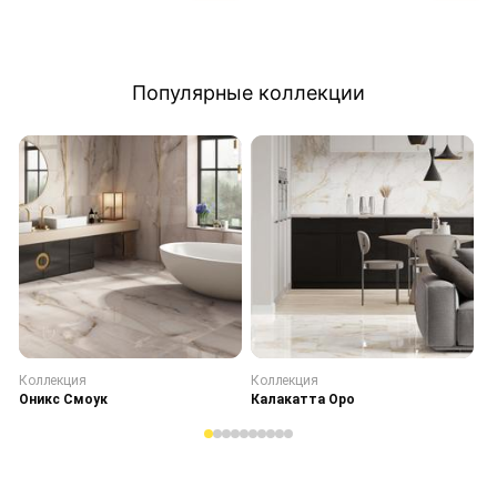
Популярные коллекции
Коллекция
Коллекция
К
Оникс Смоук
Калакатта Оро
С