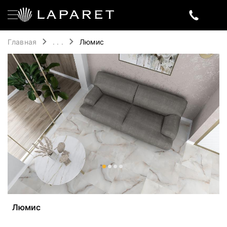
Главная
. . .
Люмис
Люмис