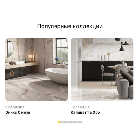
Популярные коллекции
Коллекция
Коллекция
К
Оникс Смоук
Калакатта Оро
С