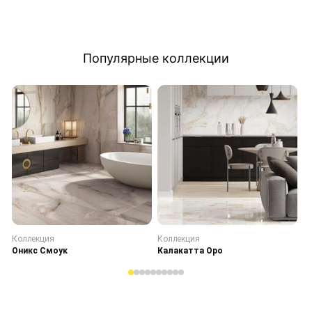
Популярные коллекции
Коллекция
Коллекция
К
Оникс Смоук
Калакатта Оро
С