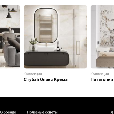
Коллекция
Коллекция
Стубай Оникс Крема
Патагония
О бренде
Полезные советы
8