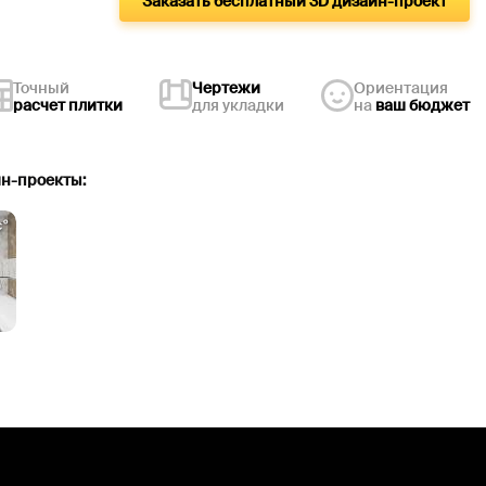
Заказать бесплатный 3D дизайн-проект
Точный
Чертежи
Ориентация
расчет плитки
для укладки
на
ваш бюджет
йн-проекты:
°