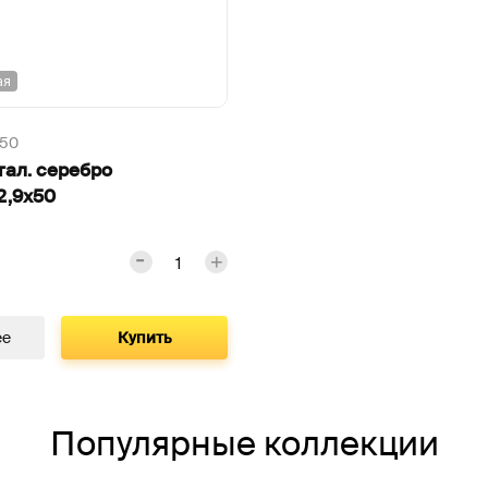
ая
х50
ал. серебро
2,9х50
ее
Купить
Популярные коллекции