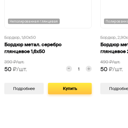
Неполированная глянцевая
Полированн
Бордюр,
1,60х50
Бордюр,
2,90
Бордюр метал. серебро
Бордюр мет
глянцевое 1,6х50
глянцевое 
390
₽/шт.
490
₽/шт.
50
₽/шт.
50
₽/шт.
Подробнее
Купить
Подробн