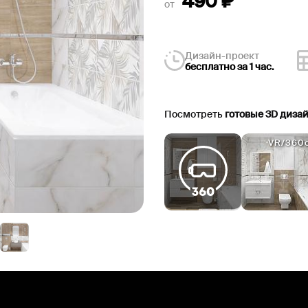
490
₽
от
Дизайн-проект
бесплатно за 1 час.
Посмотреть
готовые 3D диза
VR/360c