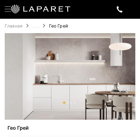
Главная
. . .
Гео Грей
Гео Грей