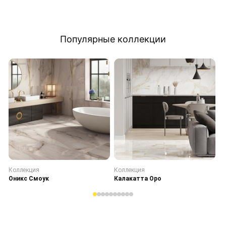
Популярные коллекции
Коллекция
Коллекция
К
Оникс Смоук
Калакатта Оро
С