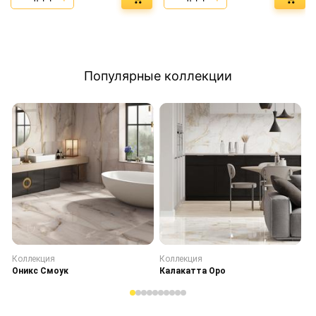
Популярные коллекции
Коллекция
Коллекция
К
Оникс Смоук
Калакатта Оро
С