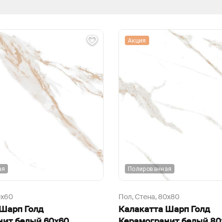
Акция
ая
Полированная
0х60
Пол, Стена,
80х80
 Шарп Голд
Калакатта Шарп Голд
нит белый 60х60
Керамогранит белый 80