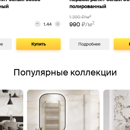
ный
полированный
2
1 390
₽/м
2
990
₽/м
ее
Купить
Подробнее
Популярные коллекции