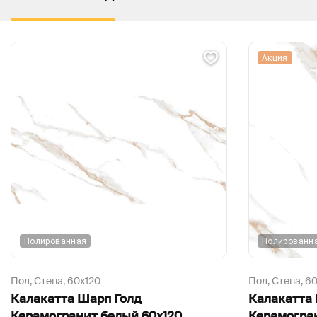
Акция
Полированная
Полированн
Пол, Стена,
60х120
Пол, Стена,
6
Калакатта Шарп Голд
Калакатта
Керамогранит белый 60х120
Керамогра