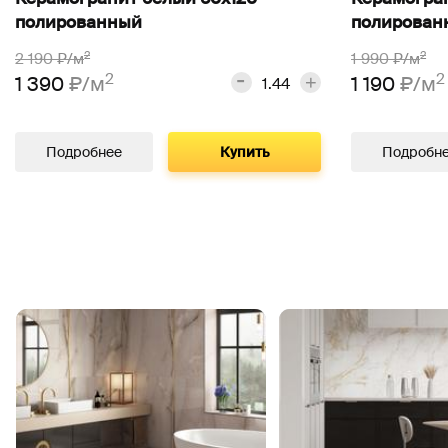
полированный
полирован
2
2
2 190
₽/м
1 990
₽/м
2
2
1 390
₽/м
1 190
₽/м
Подробнее
Купить
Подробн