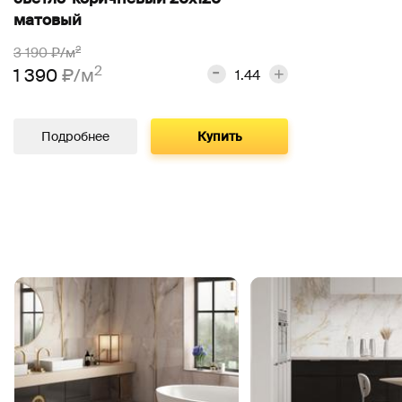
матовый
2
3 190
₽/м
2
1 390
₽/м
Подробнее
Купить