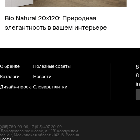
Bio Natural 20х120: Природная
элегантность в вашем интерьере
О бренде
Полезные советы
8
8
Каталоги
Новости
i
Дизайн-проект
Словарь плитки
495) 780-99-09, +7 (915) 497-20-99
 Домодедовское шоссе, д. 1 "В" корпус пом.
дольск, Московская область 142116, Россия
ьности