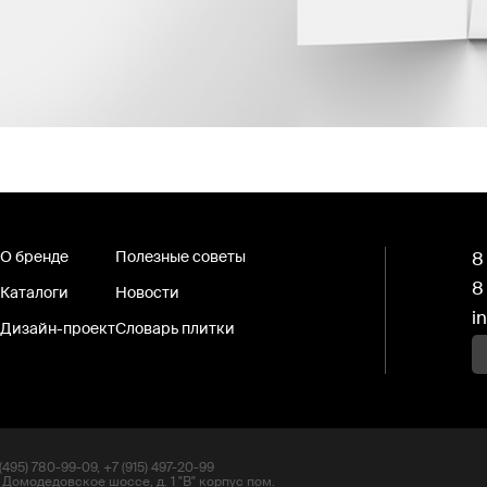
О бренде
Полезные советы
8
8
Каталоги
Новости
i
Дизайн-проект
Словарь плитки
495) 780-99-09, +7 (915) 497-20-99
 Домодедовское шоссе, д. 1 "В" корпус пом.